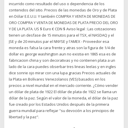
incurrido como resultado del uso o dependencia de los
contenidos del sitio. Precios de las monedas de Oro y de Plata
en Dólar E.E.U.U. Y también COMPRA Y VENTA DE MONEDAS DE
ORO COMPRA Y VENTA DE MONEDAS DE PLATA PRECIO DEL ORO
Y DE LA PLATA. US $ Euro € CDN $ Aviso legal : Las cotizaciones
tienen un desfase de 15 minutos para el TSX, el NASDAQ y el
JSE y de 20 minutos par el NNYSE y l'AMEX - Proveedor esa
moneda es falsa la cara frente y atras son la figura de 1/4 de
dollar es george washington aun no existia en 1865 esa es de
fabricacion china y son decorativas y no contienen plata a un
lado de la cara puedes obserbar tres lineas leelas y en ingles
dice sonrie ojo mirar con una lupa gracias Precios actuales de
la Plata en Bolívares Venezolanos (VES) basados en los
precios a nivel mundial en el mercado corriente. ¿Cómo vender
un dólar de plata de 1922 El dólar de plata de 1922 se llama un
dólar de la paz. Según el valor de la moneda, el dólar de la paz
fue creado por los Estados Unidos después de la primera
guerra mundial para reflejar "su devoción a los principios de
libertad y la paz".