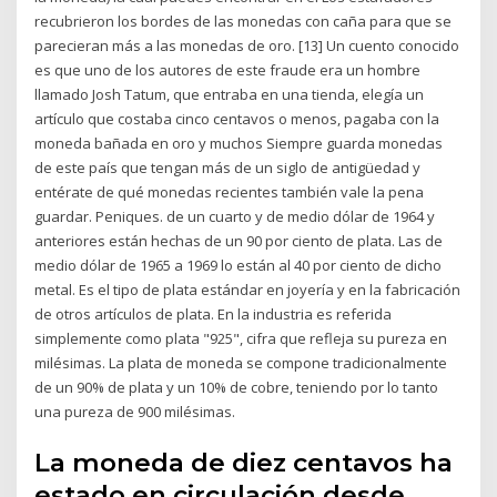
recubrieron los bordes de las monedas con caña para que se
parecieran más a las monedas de oro. [13] Un cuento conocido
es que uno de los autores de este fraude era un hombre
llamado Josh Tatum, que entraba en una tienda, elegía un
artículo que costaba cinco centavos o menos, pagaba con la
moneda bañada en oro y muchos Siempre guarda monedas
de este país que tengan más de un siglo de antigüedad y
entérate de qué monedas recientes también vale la pena
guardar. Peniques. de un cuarto y de medio dólar de 1964 y
anteriores están hechas de un 90 por ciento de plata. Las de
medio dólar de 1965 a 1969 lo están al 40 por ciento de dicho
metal. Es el tipo de plata estándar en joyería y en la fabricación
de otros artículos de plata. En la industria es referida
simplemente como plata "925", cifra que refleja su pureza en
milésimas. La plata de moneda se compone tradicionalmente
de un 90% de plata y un 10% de cobre, teniendo por lo tanto
una pureza de 900 milésimas.
La moneda de diez centavos ha
estado en circulación desde