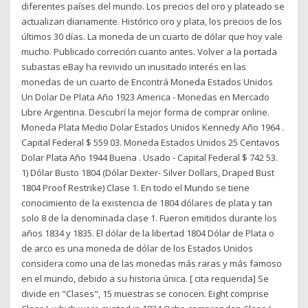
diferentes países del mundo. Los precios del oro y plateado se
actualizan diariamente. Histórico oro y plata, los precios de los
últimos 30 días. La moneda de un cuarto de dólar que hoy vale
mucho. Publicado correción cuanto antes. Volver a la portada
subastas eBay ha revivido un inusitado interés en las
monedas de un cuarto de Encontrá Moneda Estados Unidos
Un Dolar De Plata Año 1923 America - Monedas en Mercado
Libre Argentina. Descubrí la mejor forma de comprar online.
Moneda Plata Medio Dolar Estados Unidos Kennedy Año 1964 .
Capital Federal $ 559 03. Moneda Estados Unidos 25 Centavos
Dolar Plata Año 1944 Buena . Usado - Capital Federal $ 742 53.
1) Dólar Busto 1804 (Dólar Dexter- Silver Dollars, Draped Bust
1804 Proof Restrike) Clase 1. En todo el Mundo se tiene
conocimiento de la existencia de 1804 dólares de plata y tan
solo 8 de la denominada clase 1. Fueron emitidos durante los
años 1834 y 1835. El dólar de la libertad 1804 Dólar de Plata o
de arco es una moneda de dólar de los Estados Unidos
considera como una de las monedas más raras y más famoso
en el mundo, debido a su historia única. [ cita requerida] Se
divide en "Clases", 15 muestras se conocen. Eight comprise